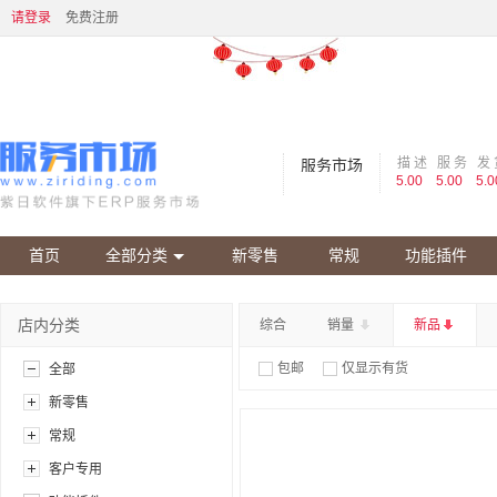
请登录
免费注册
描 述
服 务
发 
服务市场
5.00
5.00
5.0
首页
全部分类
新零售
常规
功能插件
店内分类
综合
销量
新品
包邮
仅显示有货
全部
新零售
常规
客户专用