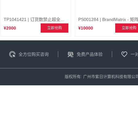
TP1041421 | 订货数禁止超全渠道库存
PS001284 | BrandMatrix - 矩
¥2000
¥10000
立即抢购
立即抢购
全方位购买咨询
免费产品体验
一
版权所有: 广州市紫日计算机科技有限公