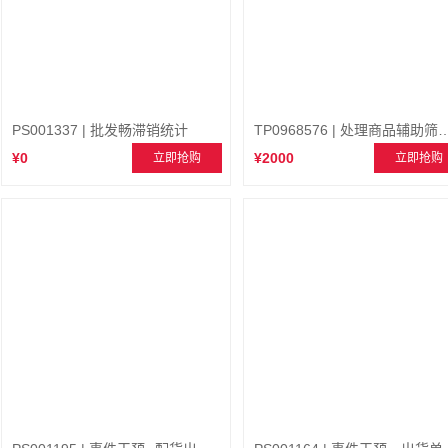
PS001337 | 批发畅滞销统计
TP0968576 | 处理商品辅
¥0
¥2000
立即抢购
立即抢购