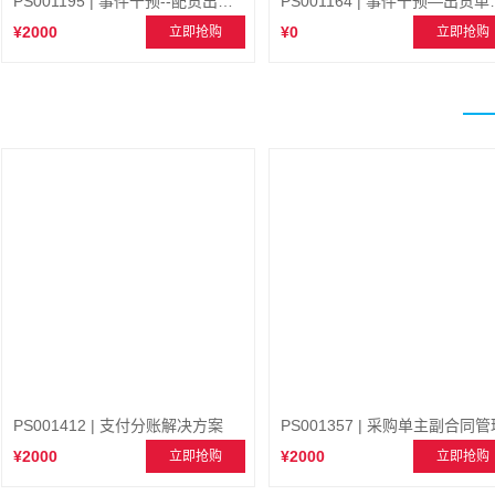
PS001195 | 事件干预--配货出货存量控制
PS001164 |
¥2000
¥0
立即抢购
立即抢购
PS001412 | 支付分账解决方案
PS001357 | 采购单主副合同管
¥2000
¥2000
立即抢购
立即抢购