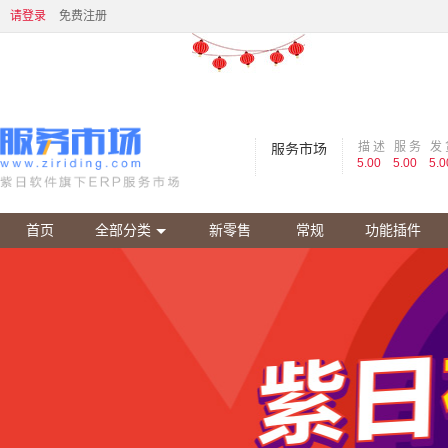
请登录
免费注册
描 述
服 务
发 
服务市场
5.00
5.00
5.0
首页
全部分类
新零售
常规
功能插件