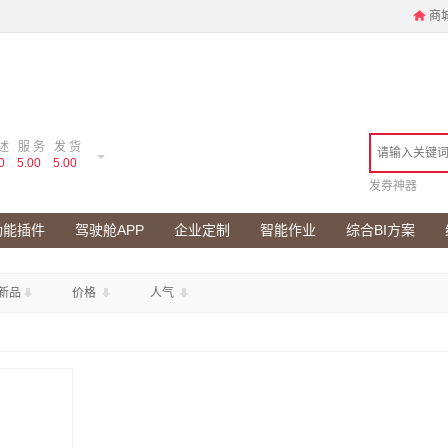
商
述
服 务
发 货
0
5.00
5.00
发券神器
功能插件
驾驶舱APP
企业定制
智能作业
综合BI方案
新品
价格
人气