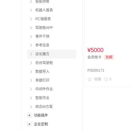
智能预警
机器人报表
PC端报表
驾驶舱APP
事件干预
参考信息
¥5000
店长魔方
会员帐卡
包邮
后台驾驶舱
PS000171
数据导入
收藏
0
单据打印
中间件作业
智能作业
综合BI方案
功能插件
企业定制