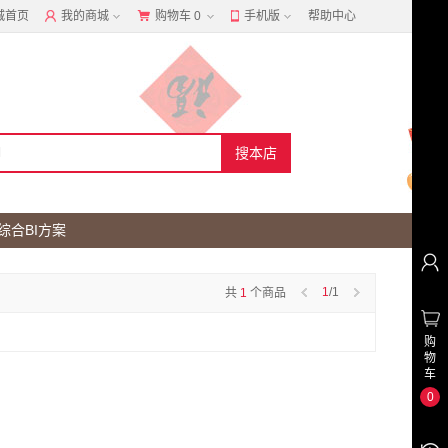
城首页
我的商城
购物车
0
手机版
帮助中心
综合BI方案
1
/1
共
1
个商品
购
物
车
0