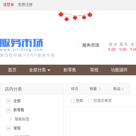
请登录
免费注册
描 述
服 务
发 
服务市场
5.00
5.00
5.0
首页
全部分类
新零售
常规
功能插件
店内分类
综合
销量
新品
包邮
仅显示有货
全部
新零售
智能标签
常规