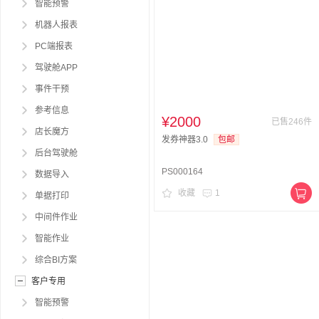
智能预警
机器人报表
PC端报表
驾驶舱APP
事件干预
参考信息
¥2000
已售246件
店长魔方
发券神器3.0
包邮
后台驾驶舱
PS000164
数据导入
收藏
1
单据打印
中间件作业
智能作业
综合BI方案
客户专用
智能预警