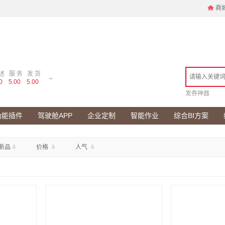
商
述
服 务
发 货
0
5.00
5.00
发券神器
功能插件
驾驶舱APP
企业定制
智能作业
综合BI方案
新品
价格
人气