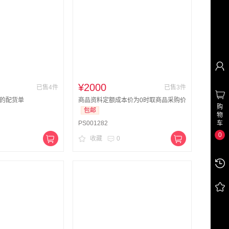
¥2000
已售4件
已售3件
的配货单
商品资料定额成本价为0时取商品采购价
购
包邮
物
车
PS001282
0
收藏
0