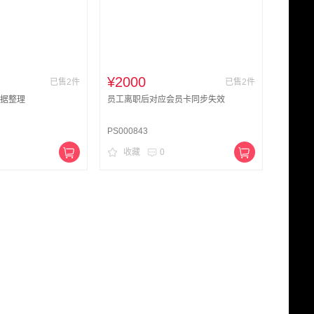
¥2000
已售2件
已售2件
数据整理
员工离职后对应会员卡同步失效
PS000843
收藏
0