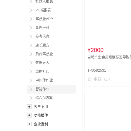
机器人报表
PC端报表
驾驶舱APP
事件干预
参考信息
店长魔方
¥2000
后台驾驶舱
自动产生会员睡眠标签导购
数据导入
TP0582531
单据打印
收藏
0
中间件作业
智能作业
综合BI方案
客户专用
功能插件
企业定制